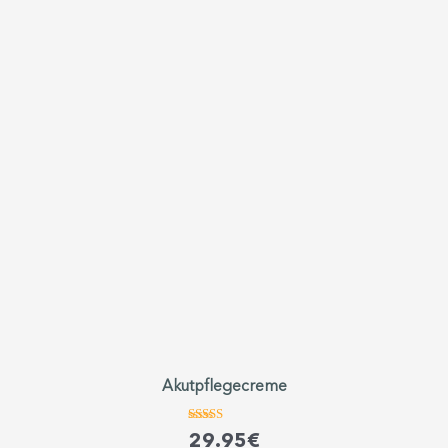
Akutpflegecreme
Bewertet mit
29.95
€
5.00