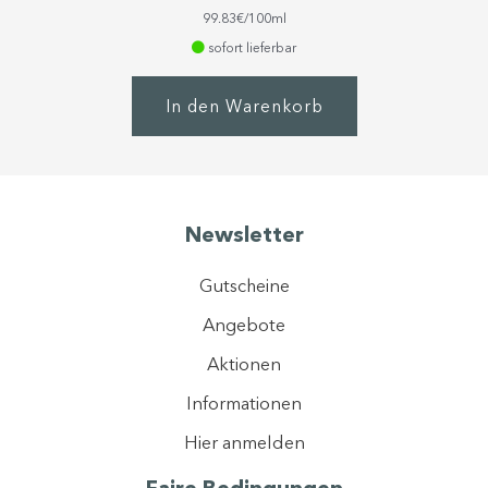
von 5
99.83€/100ml
sofort lieferbar
In den Warenkorb
Newsletter
Gutscheine
Angebote
Aktionen
Informationen
Hier anmelden
Faire Bedingungen