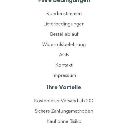
Kundenstimmen
Lieferbedingungen
Bestellablauf
Widerrufsbelehrung
AGB
Mit der Registrierung erklären Sie sich einverstanden, dass wir ihre Daten
gemäß unserer
Datenschutzerklärung
verarbeiten dürfen.
Kontakt
Ich stimme dem Newsletter-Tracking zu, um personalisierte Inhalte zu
optimieren.
Impressum
Jetzt anmelden
Ihre Vorteile
Kostenloser Versand ab 20€
Sichere Zahlungsmethoden
Kauf ohne Risiko