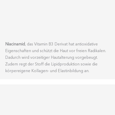
Niacinamid
, das Vitamin B3 Derivat hat antioxi­dative
Eigen­schaften und schützt die Haut vor freien Radikalen.
Dadurch wird vorzei­tiger Hautal­terung vorge­beugt.
Zudem regt der Stoff die Lipid­pro­duktion sowie die
körper­eigene Kollagen- und Elast­in­bildung an.