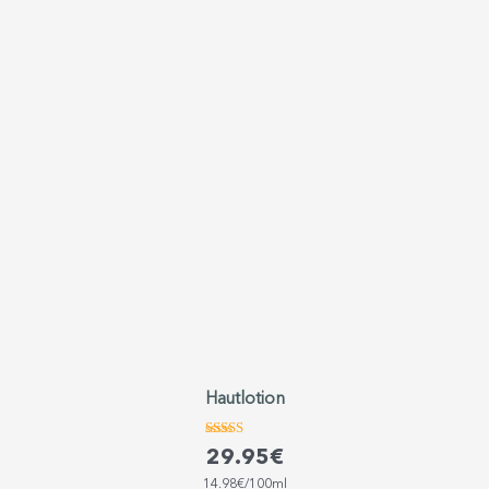
Hautlotion
Bewertet
29.95
€
mit
4.57
14.98€/100ml