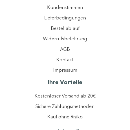
Kundenstimmen
Lieferbedingungen
Bestellablauf
Widerrufsbelehrung
AGB
Mit der Registrierung erklären Sie sich einverstanden, dass wir ihre Daten
gemäß unserer
Datenschutzerklärung
verarbeiten dürfen.
Kontakt
Ich stimme dem Newsletter-Tracking zu, um personalisierte Inhalte zu
optimieren.
Impressum
Jetzt anmelden
Ihre Vorteile
Kostenloser Versand ab 20€
Sichere Zahlungsmethoden
Kauf ohne Risiko