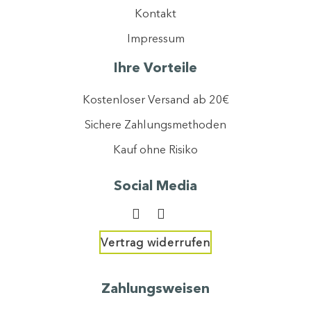
gemäß unserer
Datenschutzerklärung
verarbeiten dürfen.
Kontakt
Ich stimme dem Newsletter-Tracking zu, um personalisierte Inhalte zu
optimieren.
Impressum
Jetzt anmelden
Ihre Vorteile
Kostenloser Versand ab 20€
Sichere Zahlungsmethoden
Kauf ohne Risiko
Social Media
Vertrag widerrufen
Zahlungsweisen