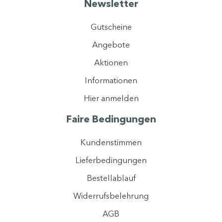
Newsletter
Gutscheine
Angebote
Aktionen
Informationen
Hier anmelden
Faire Bedingungen
Kundenstimmen
Lieferbedingungen
Bestellablauf
Widerrufsbelehrung
AGB
Mit der Registrierung erklären Sie sich einverstanden, dass wir ihre Daten