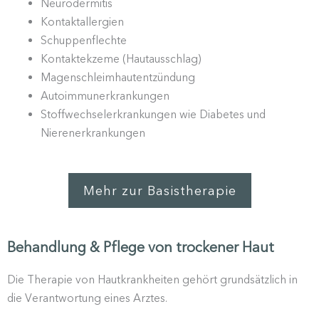
Neuro­der­mitis
Kontakt­all­ergien
Schup­pen­flechte
Kontakt­ekzeme (Hautaus­schlag)
Magen­schleim­haut­ent­zündung
Autoim­mun­erkran­kungen
Stoff­wech­sel­er­kran­kungen wie Diabetes und
Nierenerkrankungen
Mehr zur Basistherapie
Behandlung & Pflege von trockener Haut
Die Therapie von Hautkrank­heiten gehört grund­sätzlich in
die Verant­wortung eines Arztes.