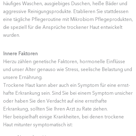
häufiges Waschen, ausgie­biges Duschen, heiße Bäder und
aggressive Reini­gungs­pro­dukte. Etablieren Sie statt­dessen
eine tägliche Pflege­routine mit Mikrobiom Pflege­pro­dukten,
die speziell für die Ansprüche trockener Haut entwi­ckelt
wurden.
Innere Faktoren
Hierzu zählen genetische Faktoren, hormo­nelle Einflüsse
und unser Alter genauso wie Stress, seelische Belastung und
unsere Ernährung.
Trockene Haut kann aber auch ein Symptom für eine ernst­
hafte Erkrankung sein. Sind Sie bei einem Symptom unsicher
oder haben Sie den Verdacht auf eine ernst­hafte
Erkrankung, sollten Sie Ihren Arzt zu Rate ziehen.
Hier beispielhaft einige Krank­heiten, bei denen trockene
Haut mitunter sympto­ma­tisch ist: