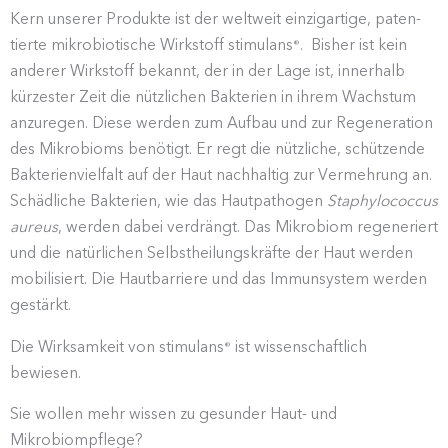
Kern unserer Produkte ist der weltweit einzig­artige, paten­
tierte mikro­bio­tische Wirkstoff stimulans
. Bisher ist kein
®
anderer Wirkstoff bekannt, der in der Lage ist, innerhalb
kürzester Zeit die nützlichen Bakterien in ihrem Wachstum
anzuregen. Diese werden zum Aufbau und zur Regene­ration
des Mikro­bioms benötigt. Er regt die nützliche, schüt­zende
Bakte­ri­en­vielfalt auf der Haut nachhaltig zur Vermehrung an.
Schäd­liche Bakterien, wie das Hautpa­thogen
Staphy­lo­coccus
aureus
, werden dabei verdrängt. Das Mikrobiom regene­riert
und die natür­lichen Selbst­hei­lungs­kräfte der Haut werden
mobili­siert. Die Hautbar­riere und das Immun­system werden
gestärkt.
Die Wirksamkeit von stimulans
ist wissen­schaftlich
®
bewiesen.
Sie wollen mehr wissen zu gesunder Haut- und
Mikrobiompflege?