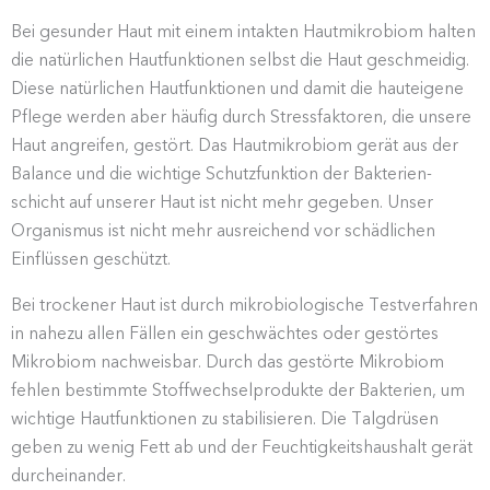
Bei gesunder Haut mit einem intakten Hautmi­krobiom halten
die natür­lichen Hautfunk­tionen selbst die Haut geschmeidig.
Diese natür­lichen Hautfunk­tionen und damit die hauteigene
Pflege werden aber häufig durch Stress­fak­toren, die unsere
Haut angreifen, gestört. Das Hautmi­krobiom gerät aus der
Balance und die wichtige Schutz­funktion der Bakte­ri­en­
schicht auf unserer Haut ist nicht mehr gegeben. Unser
Organismus ist nicht mehr ausrei­chend vor schäd­lichen
Einflüssen geschützt.
Bei trockener Haut ist durch mikro­bio­lo­gische Testver­fahren
in nahezu allen Fällen ein geschwächtes oder gestörtes
Mikrobiom nachweisbar. Durch das gestörte Mikrobiom
fehlen bestimmte Stoff­wech­sel­pro­dukte der Bakterien, um
wichtige Hautfunk­tionen zu stabi­li­sieren. Die Talgdrüsen
geben zu wenig Fett ab und der Feuch­tig­keits­haushalt gerät
durcheinander.