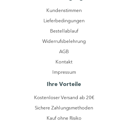
Kundenstimmen
Lieferbedingungen
Bestellablauf
Widerrufsbelehrung
AGB
Mit der Registrierung erklären Sie sich einverstanden, dass wir ihre Daten
gemäß unserer
Datenschutzerklärung
verarbeiten dürfen.
Kontakt
Ich stimme dem Newsletter-Tracking zu, um personalisierte Inhalte zu
optimieren.
Impressum
Jetzt anmelden
Ihre Vorteile
Kostenloser Versand ab 20€
Sichere Zahlungsmethoden
Kauf ohne Risiko