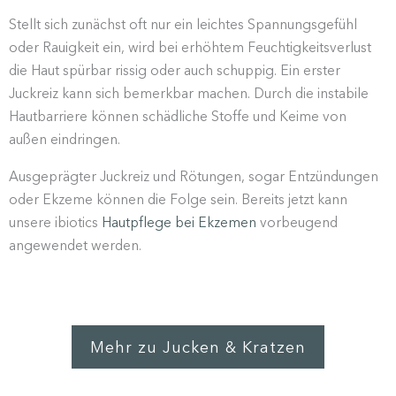
Stellt sich zunächst oft nur ein leichtes Spannungs­gefühl
oder Rauigkeit ein, wird bei erhöhtem Feuch­tig­keits­verlust
die Haut spürbar rissig oder auch schuppig. Ein erster
Juckreiz kann sich bemerkbar machen. Durch die instabile
Hautbar­riere können schäd­liche Stoffe und Keime von
außen eindringen.
Ausge­prägter Juckreiz und Rötungen, sogar Entzün­dungen
oder Ekzeme können die Folge sein. Bereits jetzt kann
unsere ibiotics
Hautpflege bei Ekzemen
vorbeugend
angewendet werden.
Mehr zu Jucken & Kratzen