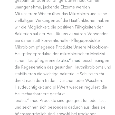
gespannter oder schon geröteter Haut können
unange­nehme, juckende Ekzeme werden.
Mit unserem Wissen über das Mikrobiom und seine
vielfäl­tigen Wirkungen auf die Hautfunk­tionen haben
wir die Möglichkeit, die positiven Fähig­keiten der
Bakterien auf der Haut für uns zu nutzen. Verwenden
Sie daher statt konven­tio­neller Pflege­pro­dukte
Mikrobiom pflegende Produkte.Unsere Mikrobiom-
Hautpfle­ge­pro­dukte der mikro­bio­ti­schen Medizi­ni­
schen Hautpfle­ge­serie
ibiotics
med
beschleu­nigen
®
die Regene­ration des gesunden Hautmi­kro­bioms und
stabi­li­sieren die wichtige bakte­rielle Schutz­schicht
direkt nach dem Baden, Duschen oder Waschen.
Hautfeuch­tigkeit und pH-Wert werden reguliert, die
Hautschutz­bar­riere gestärkt.
ibiotics
med Produkte sind geeignet für jede Haut
®
und zeichnen sich besonders dadurch aus, dass sie
höchst­ver­träglich sind, sowohl bei trockener,