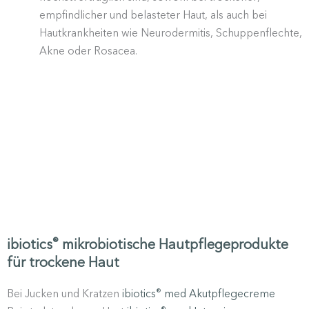
empfind­licher und belas­teter Haut, als auch bei
Hautkrank­heiten wie Neuro­der­mitis, Schup­pen­flechte,
Akne oder Rosacea.
®
ibiotics
mikrobiotische Hautpflegeprodukte
für trockene Haut
Bei Jucken und Kratzen
ibiotics
med Akutpfle­ge­creme
®