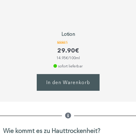
Lotion
Bewertet
29.90
€
mit
4.63
14.95€/100ml
von 5
sofort lieferbar
In den Warenkorb
Wie kommt es zu Hauttrockenheit?