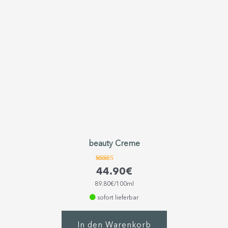
beauty Creme
Bewertet
44.90
€
mit
4.74
89.80€/100ml
von 5
sofort lieferbar
In den Warenkorb