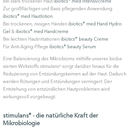
Bei stark trockener Haut
ibiotics
med Inten­siv­creme
®
Zur großflä­chigen und Basis pflegenden Anwendung
ibiotics
med Hautlotion
®
Bei trockenen, rissigen Händen
ibiotics
med Hand Hydro
®
Gel
&
ibiotics
med Handcreme
®
Bei leichten Hautir­ri­ta­tionen
ibiotics
beauty Creme
®
Für Anti-Aging-Pflege
ibiotics
beauty Serum
®
Eine Balan­cierung des Mikro­bioms mithilfe unseres bioba­
sierten Wirkstoffs stimulans
sorgt darüber hinaus für die
®
Reduzierung von Entzün­dungs­keimen auf der Haut. Dadurch
werden Rötungen und Entzün­dungen verringert. Der
Entstehung von entzünd­lichen Hautpro­blemen wird
wirkungsvoll vorgebeugt.
stimulans
- die natürliche Kraft der
®
Mikrobiologie