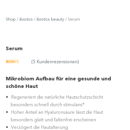
Shop
/
ibiotics
/
ibiotics beauty
/ Serum
Serum
(
5
Kundenrezensionen)
Bewertet
5
mit
4.80
von
5, basierend
Mikrobiom Aufbau
für eine gesunde und
auf
schöne Haut
Kundenbewertungen
Regeneriert die natürliche Hautschutzschicht
besonders schnell durch stimulans
®
Hoher Anteil an Hyaluronsäure lässt die Haut
besonders glatt und faltenfrei erscheinen
Verzögert die Hautalterung