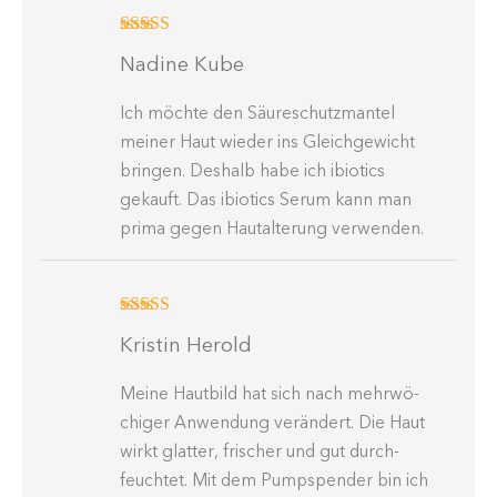
Bewertet
Nadine Kube
mit
4
von
5
Ich möchte den Säure­schutz­mantel
meiner Haut wieder ins Gleich­ge­wicht
bringen. Deshalb habe ich ibiotics
gekauft. Das ibiotics Serum kann man
prima gegen Hautal­terung verwenden.
Bewertet mit
Kristin Herold
5
von 5
Meine Hautbild hat sich nach mehrwö­
chiger Anwendung verändert. Die Haut
wirkt glatter, frischer und gut durch­
feuchtet. Mit dem Pumpspender bin ich