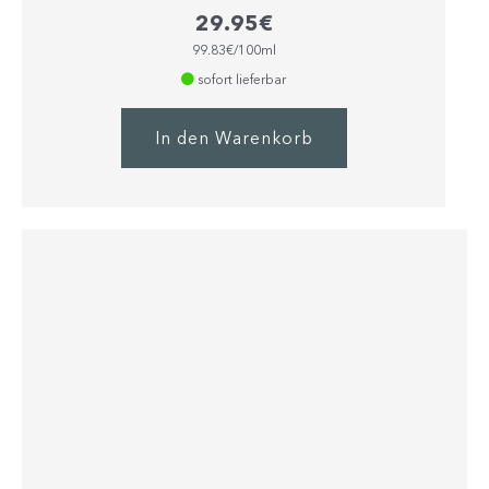
Bewertet mit
29.95
€
5.00
von 5
99.83€/100ml
sofort lieferbar
In den Warenkorb