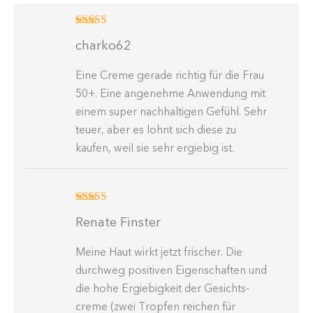
Bewertet mit
charko62
5
von 5
Eine Creme gerade richtig für die Frau
50+. Eine angenehme Anwendung mit
einem super nachhal­tigen Gefühl. Sehr
teuer, aber es lohnt sich diese zu
kaufen, weil sie sehr ergiebig ist.
Bewertet mit
Renate Finster
5
von 5
Meine Haut wirkt jetzt frischer. Die
durchweg positiven Eigen­schaften und
die hohe Ergie­bigkeit der Gesichts­
creme (zwei Tropfen reichen für