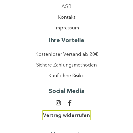
AGB
Mit der Registrierung erklären Sie sich einverstanden, dass wir ihre Daten
gemäß unserer
Datenschutzerklärung
verarbeiten dürfen.
Kontakt
Ich stimme dem Newsletter-Tracking zu, um personalisierte Inhalte zu
optimieren.
Impressum
Jetzt anmelden
Ihre Vorteile
Kostenloser Versand ab 20€
Sichere Zahlungsmethoden
Kauf ohne Risiko
Social Media
Vertrag widerrufen