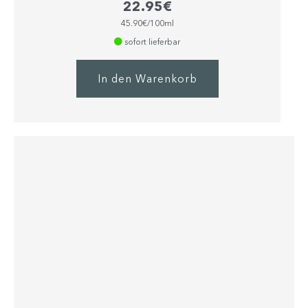
Bewertet mit
22.95
€
5.00
von 5
45.90€/100ml
sofort lieferbar
In den Warenkorb