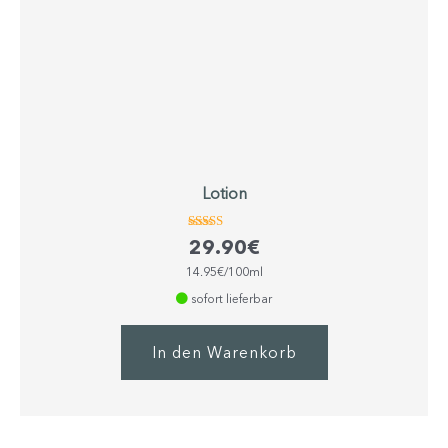
Lotion
Bewertet
29.90
€
mit
4.63
14.95€/100ml
von 5
sofort lieferbar
In den Warenkorb