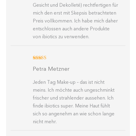
Gesicht und Dekolleté) recht­fer­tigen für
mich den erst mit Skepsis betrach­teten
Preis vollkommen. Ich habe mich daher
entschlossen auch andere Produkte
von ibiotics zu verwenden.
Bewertet mit
Petra Metzner
5
von 5
Jeden Tag Make-up – das ist nicht
meins. Ich möchte auch ungeschminkt
frischer und strah­lender aussehen. Ich
finde ibiotics super. Meine Haut fühlt
sich so angenehm an wie schon lange
nicht mehr.