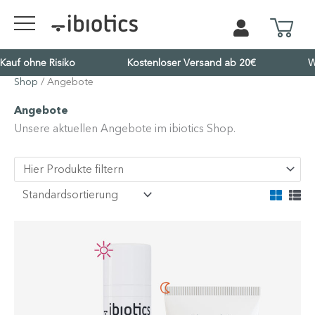
Kauf ohne Risiko
Kostenloser Versand ab 20€
W
Shop
/ Angebote
Angebote
Unsere aktuellen Angebote im ibiotics Shop.
Ursprünglicher
Aktueller
Preis
Preis
war:
ist:
32.90€
25.90€.