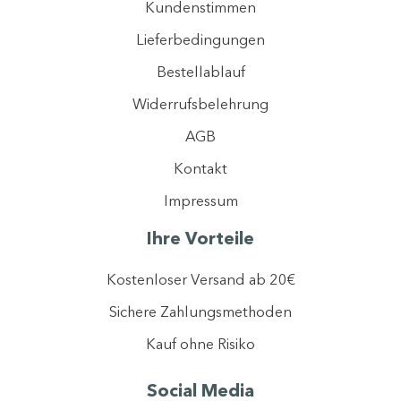
Kundenstimmen
Lieferbedingungen
Bestellablauf
Widerrufsbelehrung
AGB
Mit der Registrierung erklären Sie sich einverstanden, dass wir ihre Daten
gemäß unserer
Datenschutzerklärung
verarbeiten dürfen.
Kontakt
Ich stimme dem Newsletter-Tracking zu, um personalisierte Inhalte zu
optimieren.
Impressum
Jetzt anmelden
Ihre Vorteile
Kostenloser Versand ab 20€
Sichere Zahlungsmethoden
Kauf ohne Risiko
Social Media