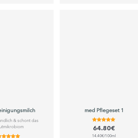
inigungsmilch
med Pflegeset 1
ündlich & schont das
Bewertet
utmikrobiom
64.80
€
mit
5.00
14.40€/100ml