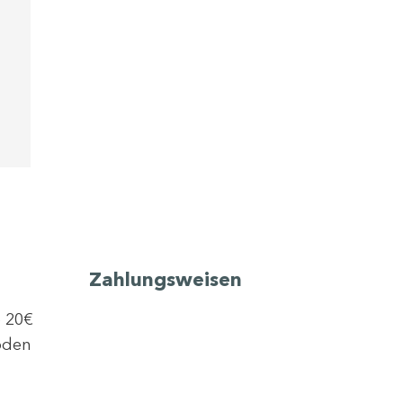
Zahlungsweisen
b 20€
oden