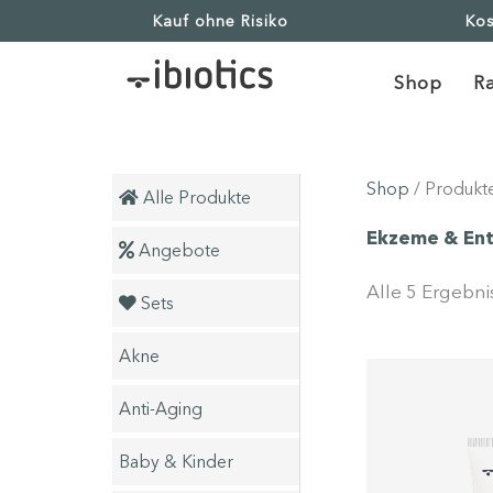
Kauf ohne Risiko
Kos
Shop
R
Shop
/ Produkt
Alle Produkte
neu
Ekzeme & En
bald
Angebote
Alle 5 Ergebn
Sets
Akne
Anti-Aging
Baby & Kinder