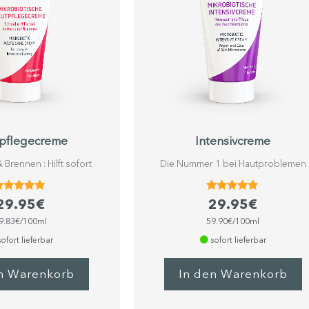
pflegecreme
Intensivcreme
 Brennen : Hilft sofort
Die Nummer 1 bei Hautproblemen
Bewertet
Bewertet
29.95
€
29.95
€
mit
mit
5.00
4.84
9.83€/100ml
59.90€/100ml
von 5
von 5
ofort lieferbar
sofort lieferbar
n Warenkorb
In den Warenkorb