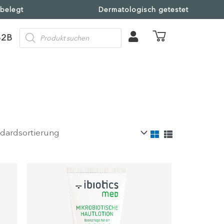
 belegt
Dermatologisch getestet
Products
B2B
search