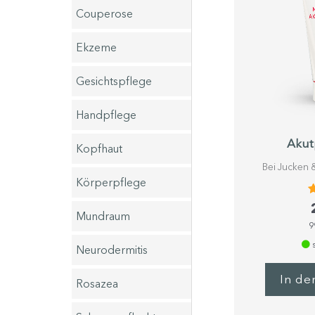
Couperose
Ekzeme
Gesichtspflege
Handpflege
neu
Akut
Kopfhaut
Bei Jucken &
Körperpflege
Mundraum
9
s
Neurodermitis
In de
Rosazea