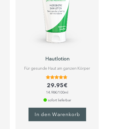
Hautlotion
Für gesunde Haut am ganzen Körper
Bewertet
29.95
€
mit
4.57
14.98€/100ml
von 5
sofort lieferbar
In den Warenkorb