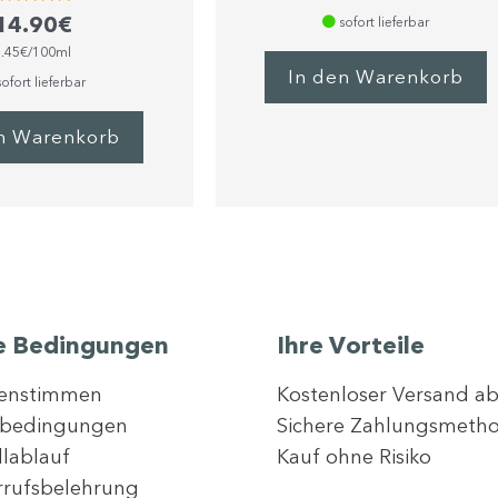
von 5
Bewertet
14.90
€
sofort lieferbar
mit
5.00
7.45€/100ml
von 5
In den Warenkorb
ofort lieferbar
n Warenkorb
e Bedingungen
Ihre Vorteile
enstimmen
Kostenloser Versand a
rbedingungen
Sichere Zahlungsmeth
llablauf
Kauf ohne Risiko
rufsbelehrung